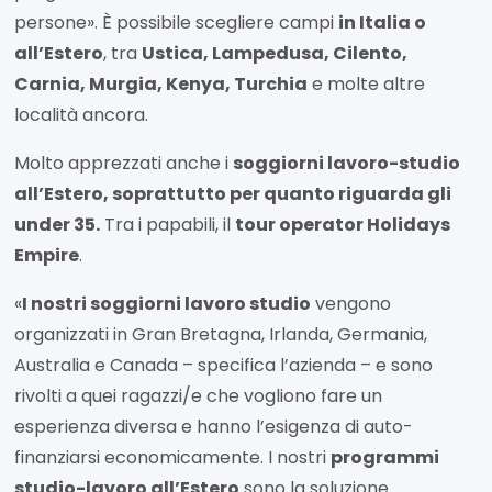
persone». È possibile scegliere campi
in Italia o
all’Estero
, tra
Ustica
,
Lampedusa
,
Cilento
,
Carnia
,
Murgia, Kenya, Turchia
e molte altre
località ancora.
Molto apprezzati anche i
soggiorni lavoro-studio
all’Estero, soprattutto per quanto riguarda gli
under 35.
Tra i papabili, il
tour operator Holidays
Empire
.
«
I nostri
soggiorni lavoro studio
vengono
organizzati in Gran Bretagna, Irlanda, Germania,
Australia e Canada – specifica l’azienda – e sono
rivolti a quei ragazzi/e che vogliono fare un
esperienza diversa e hanno l’esigenza di auto-
finanziarsi economicamente. I nostri
programmi
studio-lavoro all’Estero
sono la soluzione