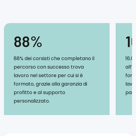
88%
1
88% dei corsisti che completano il
16.0
percorso con successo trova
all’
lavoro nel settore per cui si è
form
formato, grazie alla garanzia di
lav
profitto e al supporto
pass
personalizzato.