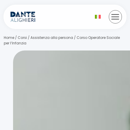
Salta
al
contenuto
Home
/
Corsi
/
Assistenza alla persona
/
Corso Operatore Sociale
per l’Infanzia