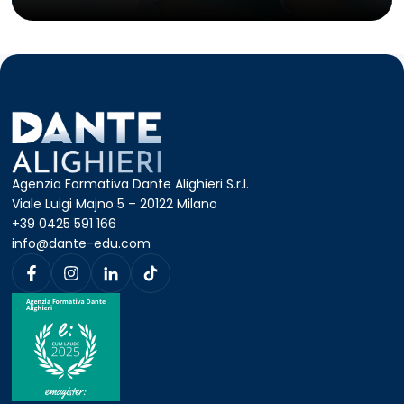
procedure sanitarie
Capacità di gestione
amministrativa e contabile dello
studio
Competenze relazionali per
curare il rapporto con il paziente
e con il personale sanitario
Agenzia Formativa Dante Alighieri S.r.l.
Viale Luigi Majno 5 – 20122 Milano
+39 0425 591 166
info@dante-edu.com