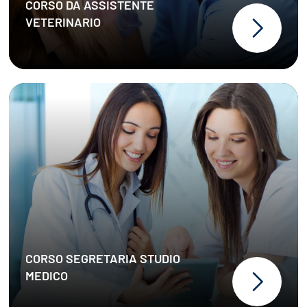
CORSO DA ASSISTENTE
VETERINARIO
stage garantito
Career Service
CORSO SEGRETARIA STUDIO
stage garantito
MEDICO
Padronanza della terminologia
medica e delle principali