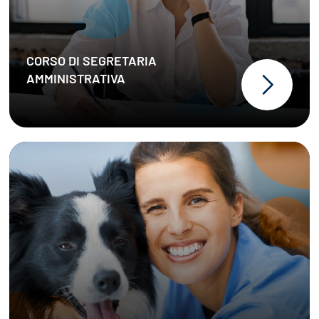
CORSO DI SEGRETARIA
formazione
AMMINISTRATIVA
online on demand
supporto
costante di un tutor
stage
garantito
competenze pratiche nella
gestione amministrativa
Dalla teoria alla pratica, passo
dopo passo!
Corso di Assistente
Veterinario