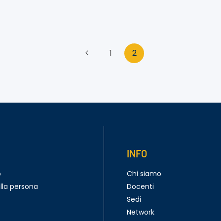
Pagina
1
2
Precedente
INFO
o
Chi siamo
lla persona
Docenti
Sedi
Network