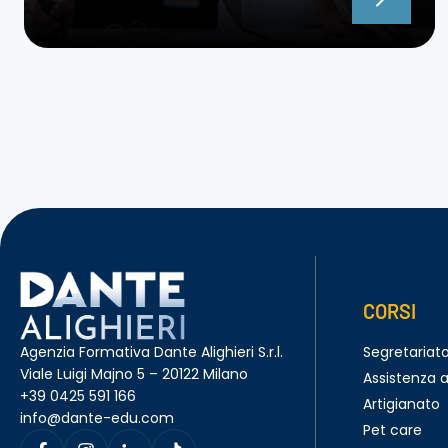
NAVIGAZIONE
PAGINA
CORSI
Agenzia Formativa Dante Alighieri S.r.l.
Segretariat
Viale Luigi Majno 5 – 20122 Milano
Assistenza a
+39 0425 591 166
Artigianato
info@dante-edu.com
Pet care