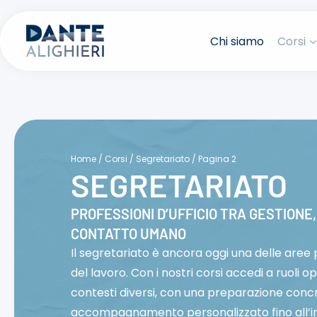
Salta
al
Chi siamo
Corsi
contenuto
Home
/
Corsi
/
Segretariato
/
Pagina 2
SEGRETARIATO
PROFESSIONI D’UFFICIO TRA GESTIONE,
CONTATTO UMANO
Il segretariato è ancora oggi una delle aree
del lavoro. Con i nostri corsi accedi a ruoli op
contesti diversi, con una preparazione conc
accompagnamento personalizzato fino all’in