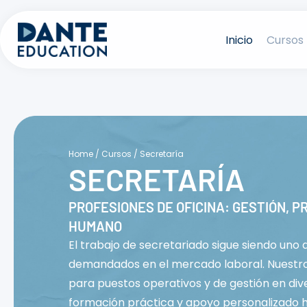
Saltar
al
Inicio
Cursos
contenido
Home
/
Cursos
/
Secretaría
SECRETARÍA
PROFESIONES DE OFICINA: GESTIÓN, P
HUMANO
El trabajo de secretariado sigue siendo uno
demandados en el mercado laboral. Nuestro
para puestos operativos y de gestión en div
formación práctica y apoyo personalizado 