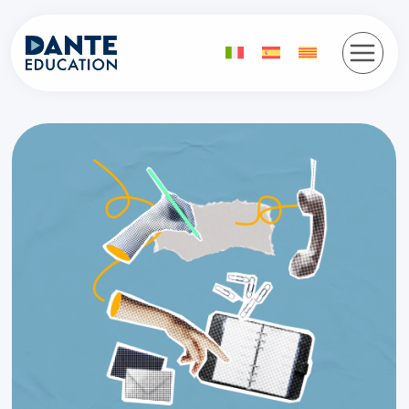
Vés
al
contingut