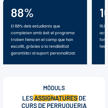
88%
1
El 88% dels estudiants que
16.0
completen amb èxit el programa
actu
troben feina en el camp que han
form
escollit, gràcies a la rendibilitat
fein
garantida i al suport personalitzat.
MÒDULS
LES
ASSIGNATURES
DE
CURS DE PERRUQUERIA