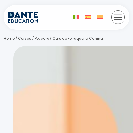
Vés
al
contingut
Home
/
Cursos
/
Pet care
/
Curs de Perruqueria Canina