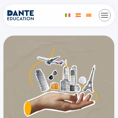
Vés
al
contingut