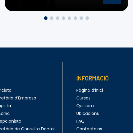
INFORMACIÓ
icista
Pàgina d’inici
retària d’Empresa
Cursos
pista
Qui som
cànic
Ubicacions
epcionista
FAQ
retària de Consulta Dental
Contacta’ns