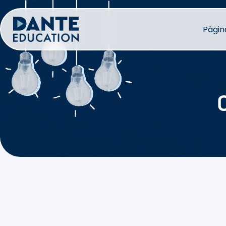
Vés
al
Pàgina
contingut