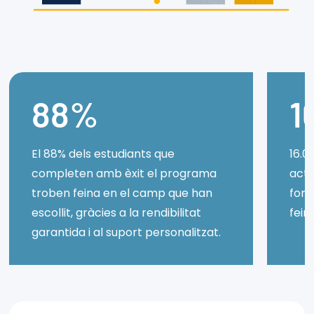
88%
1
El 88% dels estudiants que
16.0
completen amb èxit el programa
actu
troben feina en el camp que han
form
escollit, gràcies a la rendibilitat
fein
garantida i al suport personalitzat.