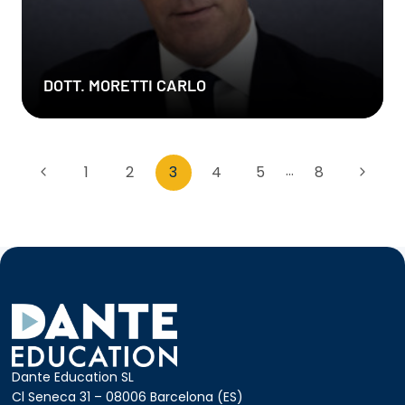
DOTT. MORETTI CARLO
NAVEGACIÓ
…
Pàgina
1
2
3
4
5
8
Pàgina
DE
anterior
següen
PÀGINES
Dante Education SL
Cl Seneca 31 – 08006 Barcelona (ES)