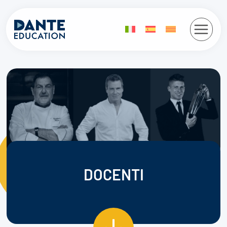
Vés
al
contingut
DOCENTI