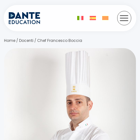
Vés
al
contingut
Home
/
Docenti
/
Chef Francesco Boccia