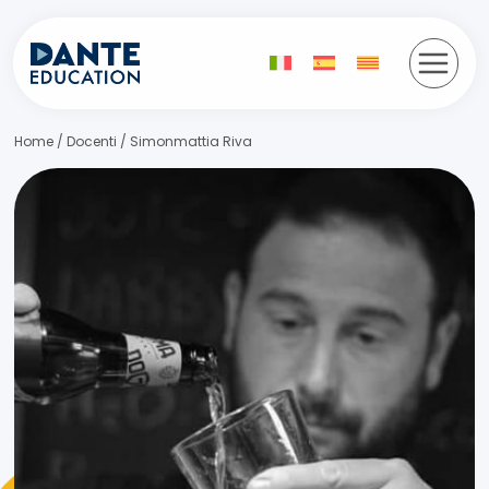
Vés
al
contingut
Home
/
Docenti
/
Simonmattia Riva