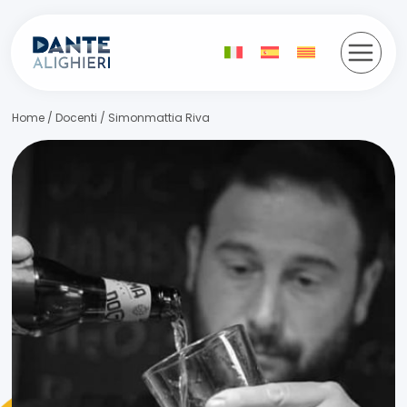
Salta
al
contenuto
Home
/
Docenti
/
Simonmattia Riva