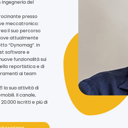
n Ingegneria del
tirocinante presso
ive meccatronico:
rea il suo percorso
, dove attualmente
dotto “Dynomag”. In
est software e
nuove funzionalità sui
la reportistica e di
ioramenti ai team
 la sua attività di
mobili. Il canale,
0.000 iscritti e più di