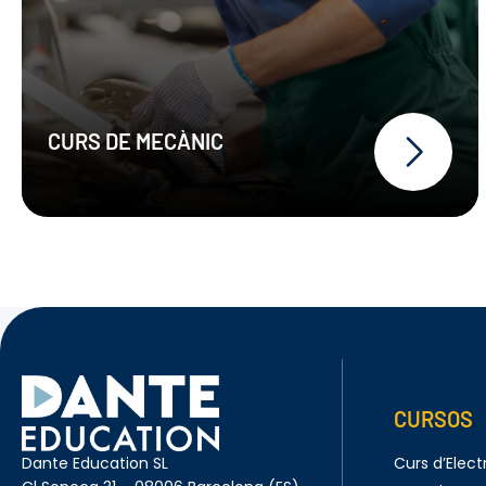
CURS DE MECÀNIC
Desmuntar i muntar els
components del motor, del
sistema de distribució, del
sistema de lubricació i
refrigeració del motor, de la
transmissió, del sistema
d’escapament, del sistema de
frenada, de les suspensions i del
sistema de direcció d’un vehicle
Reparar i substituir els
components del motor, del
CURSOS
sistema de distribució, del
sistema de lubricació i
Dante Education SL
Curs d’Electr
refrigeració del motor, de la