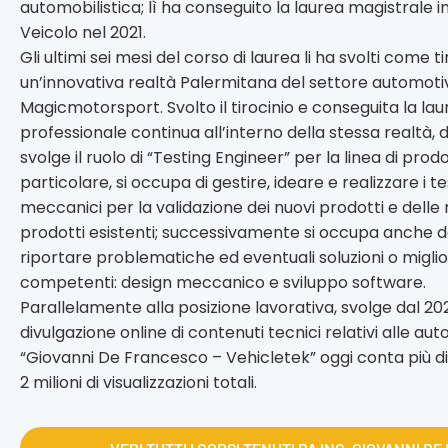
automobilistica; lì ha conseguito la laurea magistrale i
Veicolo nel 2021.
Gli ultimi sei mesi del corso di laurea li ha svolti come 
un’innovativa realtà Palermitana del settore automot
Magicmotorsport. Svolto il tirocinio e conseguita la lau
professionale continua all’interno della stessa realtà
svolge il ruolo di “Testing Engineer” per la linea di pro
particolare, si occupa di gestire, ideare e realizzare i t
meccanici per la validazione dei nuovi prodotti e delle 
prodotti esistenti; successivamente si occupa anche del
riportare problematiche ed eventuali soluzioni o migl
competenti: design meccanico e sviluppo software.
Parallelamente alla posizione lavorativa, svolge dal 2021
divulgazione online di contenuti tecnici relativi alle auto
“Giovanni De Francesco – Vehicletek” oggi conta più di 2
2 milioni di visualizzazioni totali.