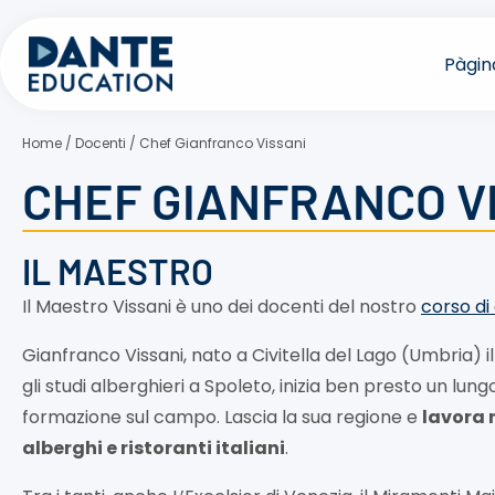
Vés
al
Pàgina
contingut
Home
/
Docenti
/
Chef Gianfranco Vissani
CHEF GIANFRANCO V
IL MAESTRO
Il Maestro Vissani è uno dei docenti del nostro
corso di
Gianfranco Vissani, nato a Civitella del Lago (Umbria) il
gli studi alberghieri a Spoleto, inizia ben presto un lung
formazione sul campo. Lascia la sua regione e
lavora n
alberghi e ristoranti italiani
.