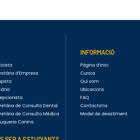
INFORMACIÓ
icista
Pàgina d’inici
retària d’Empresa
Cursos
pista
Qui som
cànic
Ubicacions
epcionista
FAQ
retària de Consulta Dental
Contacta’ns
retària de Consulta Mèdica
Model de desistiment
ruqueria Canina
S PER A ESTUDIANTS