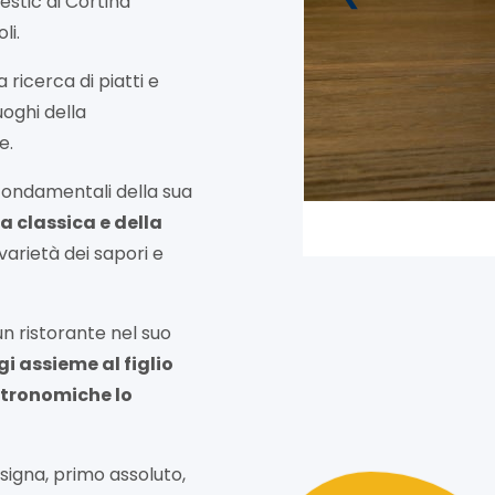
jestic di Cortina
li.
a ricerca di piatti e
uoghi della
e.
fondamentali della sua
a classica e della
 varietà dei sapori e
un ristorante nel suo
i assieme al figlio
stronomiche lo
esigna, primo assoluto,