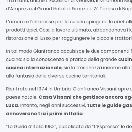
Tra i tanti, anche L’Excelsior di Venezia, il Miramonti Ma
d’Ampezzo, il Grand Hotel di Firenze e Zi’ Teresa di Napo
L’amore e l’interesse per la cucina spingono lo
chef
all
prodotti tipici. Così, a lavoro ultimato, abbandonava i l
ristorazione di lusso per raggiungere le piccole trattori
In tal modo Gianfranco acquisisce le due componenti 
cucina: sia la conoscenza e pratica della grande
cucin
cucina internazionale
, sia la freschezza insieme alla
alla fantasia delle diverse cucine territoriali.
Rientrato nel 1974 in Umbria, Gianfranco Vissani, apre 
paese natale,
Casa Vissani che gestisce ancora ogg
Luca
. Intanto, negli anni successivi,
tutte le guide ga
annoverano tra i primi in Italia
.
“La Guida d’Italia 1982”, pubblicata da “L’Espresso” lo d