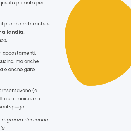
à questo primato per
il proprio ristorante e,
hailandia,
nza.
ovi accostamenti.
i cucina, ma anche
za e anche gare
appresentavano (e
lla sua cucina, ma
sani spiega:
 fragranza dei sapori
le.