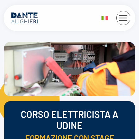
Salta
al
contenuto
CORSO ELETTRICISTA A
UDINE
FORMAZIONE CON STAGE