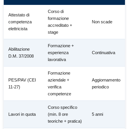
Corso di
Attestato di
formazione
competenza
Non scade
accreditato +
elettricista
stage
Formazione +
Abilitazione
esperienza
Continuativa
D.M. 37/2008
lavorativa
Formazione
PES/PAV (CEI
aziendale +
Aggiornamento
11-27)
verifica
periodico
competenze
Corso specifico
Lavori in quota
(min. 8 ore
5 anni
teoriche + pratica)