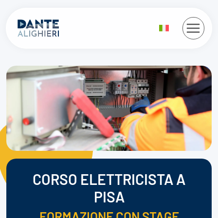
Salta
al
contenuto
CORSO ELETTRICISTA A
PISA
FORMAZIONE CON STAGE