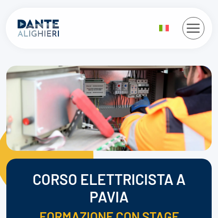
Salta
al
contenuto
CORSO ELETTRICISTA A
PAVIA
FORMAZIONE CON STAGE