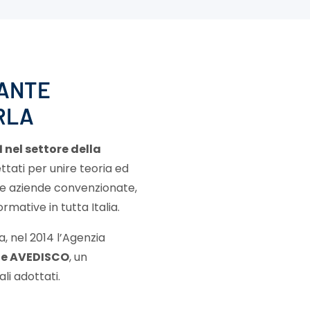
DANTE
RLA
 nel settore della
tati per unire teoria ed
i e aziende convenzionate,
mative in tutta Italia.
, nel 2014 l’Agenzia
one AVEDISCO
, un
i adottati.