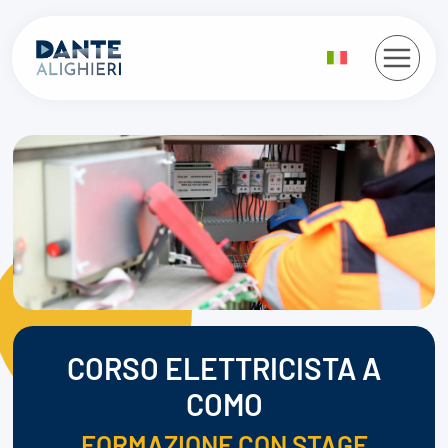
Salta
al
contenuto
CORSO ELETTRICISTA A
COMO
FORMAZIONE CON STAGE