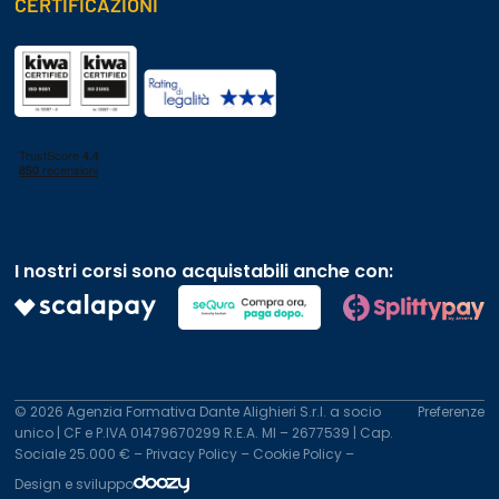
CERTIFICAZIONI
I nostri corsi sono acquistabili anche con:
© 2026 Agenzia Formativa Dante Alighieri S.r.l. a socio
Preferenze
unico | CF e P.IVA 01479670299 R.E.A. MI – 2677539 | Cap.
Sociale 25.000 € –
Privacy Policy
–
Cookie Policy
–
Design e sviluppo