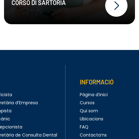
CORSO DI SARTORIA
Il nostro corso professionale
di
sartoria
intende preparare una
figura professionale che sia in grado
di svolgere disegno, modifiche,
riparazioni e confezionamento dei
capi d’abbigliamento maschili e
femminili. Tale figura professionale
opera in tutte le fasi di lavorazione
necessarie per la realizzazione di un
capo di abbigliamento. La mansione
è molto articolata e prevede
mansioni che spaziano
INFORMACIÓ
dall’assistenza al cliente nella scelta
del modello e dei materiali fino alla
icista
Pàgina d’inici
realizzazione e stiratura del capo.
retària d’Empresa
Cursos
Proprio per questo motivo risulta
essere un
figura costantemente
pista
Qui som
ricercata
. Rappresentano doti
cànic
Ubicacions
fondamentali, oltre ad un’innata
epcionista
FAQ
precisione e creatività, ottime
capacità comunicative, gentilezza e
retària de Consulta Dental
Contacta’ns