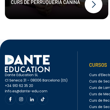
CURS DE PERRUQUERIA CANINA
Formació pràctica sobre
diverses races, tipus de pèl i
tècniques de tall;
Coneixements teòrics sobre
anatomia, comportament
animal i higiene;
Competències professionals per
treballar en centres
especialitzats, estudis
veterinaris, criadors o iniciar una
activitat pròpia.
CURSOS
Dante Education SL
Curs d’Electr
Cl Seneca 31 – 08006 Barcelona (ES)
Curs de Sec
+34 910 62 35 20
Curs de Lam
info.es@dante-edu.com
Curs de Me
Curs de Rec
Curs de Sec