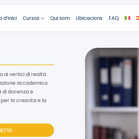
 d’inici
Cursos
Qui som
Ubicacions
FAQ
ai vertici di realtà
parazione accademica
à di docenza e
per la crescita e la
NIETTO