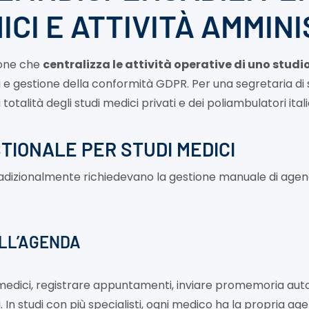
NICI E ATTIVITÀ AMMIN
ione che
centralizza le attività operative di uno stud
ienti e gestione della conformità GDPR. Per una segretaria 
talità degli studi medici privati e dei poliambulatori itali
TIONALE PER STUDI MEDICI
adizionalmente richiedevano la gestione manuale di agende 
ELL’AGENDA
i medici, registrare appuntamenti, inviare promemoria auto
In studi con più specialisti, ogni medico ha la propria age