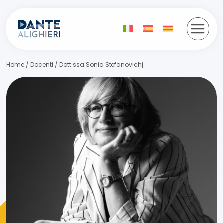
Salta
al
contenuto
Home
/
Docenti
/
Dott.ssa Sonia Stefanovichj