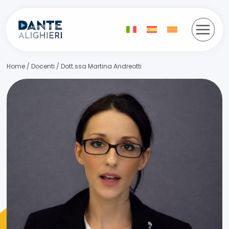
Salta
al
contenuto
Home
/
Docenti
/
Dott.ssa Martina Andreotti