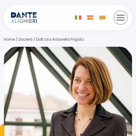
Salta
al
contenuto
Home
/
Docenti
/
Dott.ssa Antonella Frigato