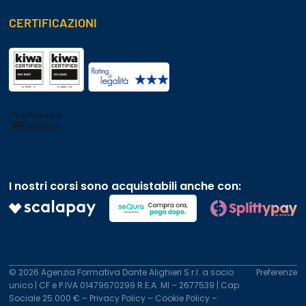
CERTIFICAZIONI
I nostri corsi sono acquistabili anche con:
© 2026 Agenzia Formativa Dante Alighieri S.r.l. a socio
Preferenze
unico | CF e P.IVA 01479670299 R.E.A. MI – 2677539 | Cap.
Sociale 25.000 € –
Privacy Policy
–
Cookie Policy
–