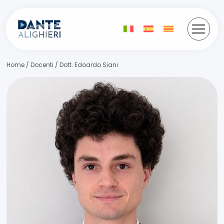
Salta
al
contenuto
Home
/
Docenti
/
Dott. Edoardo Siani