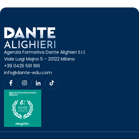
amministrativa e contabile dello
studio
Competenze relazionali per
curare il rapporto con il paziente
e con il personale sanitario
Agenzia Formativa Dante Alighieri S.r.l.
Viale Luigi Majno 5 – 20122 Milano
+39 0425 591 166
info@dante-edu.com