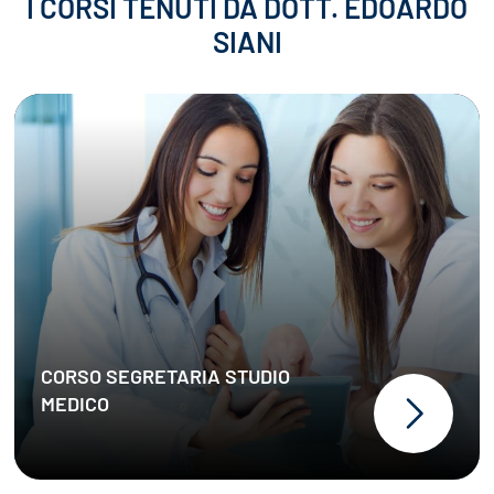
I CORSI TENUTI DA DOTT. EDOARDO
SIANI
CORSO SEGRETARIA STUDIO
MEDICO
Padronanza della terminologia
medica e delle principali
procedure sanitarie
Capacità di gestione