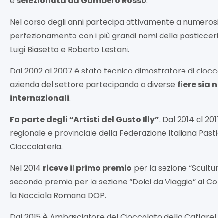
è
selezionata da Gambero Rosso
.
Nel corso degli anni partecipa attivamente a numerosi 
perfezionamento con i più grandi nomi della pasticceria 
Luigi Biasetto e Roberto Lestani.
Dal 2002 al 2007 è stato tecnico dimostratore di cioc
azienda del settore partecipando a diverse
fiere sia 
internazionali
.
Fa parte degli “Artisti del Gusto Illy”
. Dal 2014 al 20
regionale e provinciale della Federazione Italiana Past
Cioccolateria.
Nel 2014
riceve il primo premio
per la sezione “Scultura
secondo premio per la sezione “Dolci da Viaggio” al C
la Nocciola Romana DOP.
Dal 2015 è Ambasciatore del Cioccolato della Caffarel.