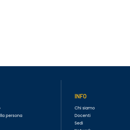
INFO
o
Chi siamo
lla persona
Docenti
Sedi