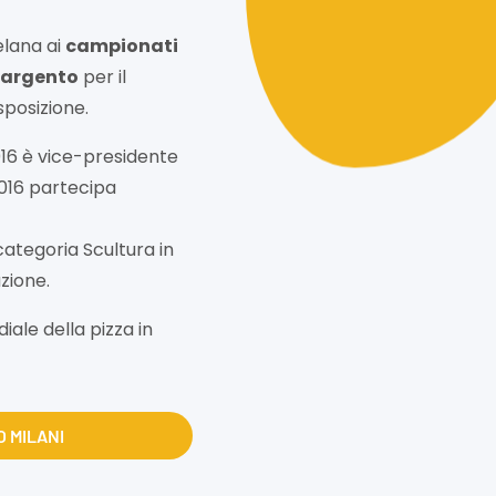
elana ai
campionati
’argento
per il
sposizione.
2016 è vice-presidente
2016 partecipa
categoria Scultura in
zione.
ale della pizza in
O MILANI