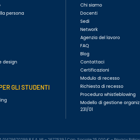
o
Chi siamo
lla persona
Docenti
Sedi
Network
Agenzia del lavoro
FAQ
Blog
e design
Contattaci
Certificazioni
Modulo di recesso
Richiesta di recesso
PER GLI STUDENTI
Procedura whistleblowing
ning
Modello di gestione organiz
231/01
IVA 01479670299 R.E.A. MI – 2677539 | Cap. Sociale 25.000 € –
Privacy Policy