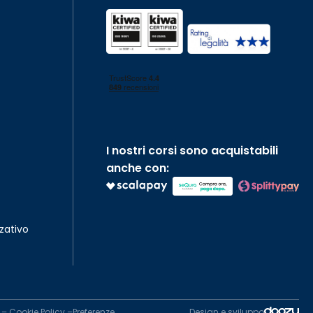
I nostri corsi sono acquistabili
anche con:
zativo
–
Cookie Policy
–
Preferenze
Design e sviluppo