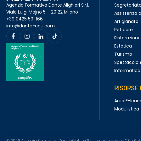
Agenzia Formativa Dante Alighieri S.r.l.
Segretariat
Viale Luigi Majno 5 – 20122 Milano
Assistenza a
+39 0425 591 166
Artigianato
info@dante-edu.com
Pet care
Ristorazione
Estetica
Turismo
Spettacolo 
Informatica
RISORSE 
Area E-lear
Modulistica
© 2026 Agenzia Formativa Dante Alighieri S.r.l. a socio unico | CF e P.