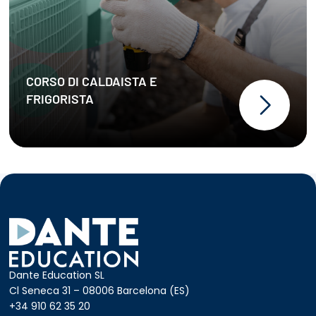
CORSO DI CALDAISTA E
tecnico caldaista e frigorista
FRIGORISTA
lezioni teoriche
corso professionale
stage garantito
di caldaista e frigorista
formazione
preparazione all’esame
Dante Education SL
Patentino F-GAS
Cl Seneca 31 – 08006 Barcelona (ES)
+34 910 62 35 20