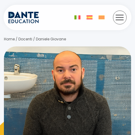
Saltar
al
contenido
Home
/
Docenti
/
Daniele Giovane